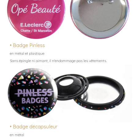
• Badge Pinless
en métal et plastique
Sans épingle ni aimant, il n'endommage pas les vêtements.
• Badge décapsuleur
en métal