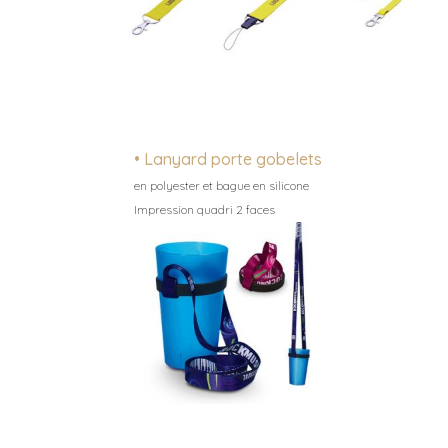
• Lanyard porte gobelets
en polyester et bague en silicone
Impression quadri 2 faces