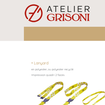
• Lanyard
en polyester, ou polyester recyclé
Impression quadri 2 faces